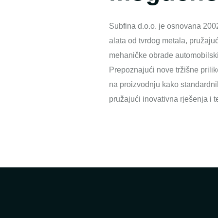
Subfina d.o.o. je osnovana 2002
alata od tvrdog metala, pružaju
mehaničke obrade automobilskih
Prepoznajući nove tržišne prili
na proizvodnju kako standardnih,
pružajući inovativna rješenja i