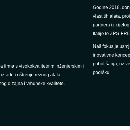
Godine 2018. don
vlastitih alata, p
partnera iz cijelo
Italije te ZPS-F
Naš fokus je usmj
inovativne koncep
poboljšanja, uz v
a firma s visokokvalitetnim inženjerskim i
podršku.
radu i oštrenje reznog alata,
og dizajna i vrhunske kvalitete.