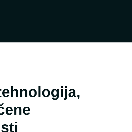
tehnologija,
čene
sti