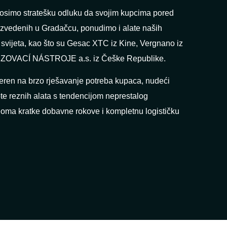
osimo stratešku odluku da svojim kupcima pored
roizvedenih u Gradačcu, ponudimo i alate naših
g svijeta, kao što su Gesac XTC iz Kine, Vergnano iz
RÉZOVACÍ NÁSTROJE a.s. iz Češke Republike.
eren na brzo rješavanje potreba kupaca, nudeći
te reznih alata s tendencijom neprestalog
eoma kratke dobavne rokove i kompletnu logističku