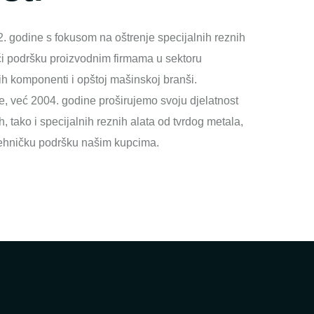
. godine s fokusom na oštrenje specijalnih reznih
ći podršku proizvodnim firmama u sektoru
 komponenti i opštoj mašinskoj branši.
ke, već 2004. godine proširujemo svoju djelatnost
 tako i specijalnih reznih alata od tvrdog metala,
 tehničku podršku našim kupcima.