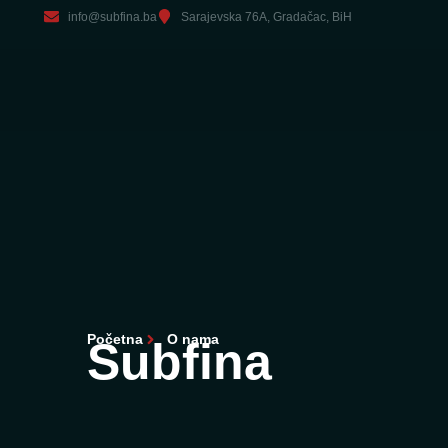
info@subfina.ba
Sarajevska 76A, Gradačac, BiH
Početna
O nama
Subfina