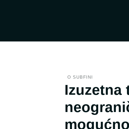
O SUBFINI
Izuzetna 
neograni
mogućno