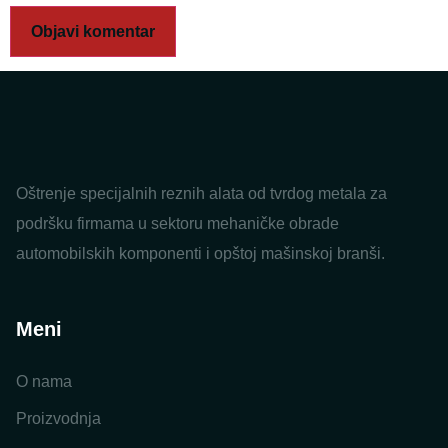
Oštrenje specijalnih reznih alata od tvrdog metala za
podršku firmama u sektoru mehaničke obrade
automobilskih komponenti i opštoj mašinskoj branši.
Meni
O nama
Proizvodnja